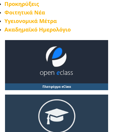
Προκηρύξεις
Φοιτητικά Νέα
Υγειονομικά Μέτρα
Ακαδημαϊκό Ημερολόγιο
Πλατφόρμα eClass