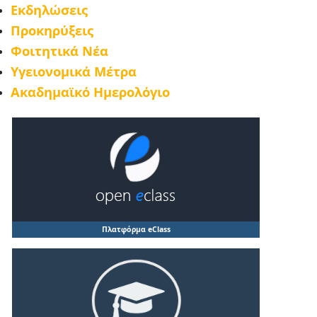
Εκδηλώσεις
Προκηρύξεις
Φοιτητικά Νέα
Υγειονομικά Μέτρα
Ακαδημαϊκό Ημερολόγιο
Πλατφόρμα eClass