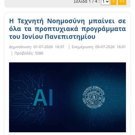
Σελίδα 1 / 4 :
>
>>
Η Τεχνητή Νοημοσύνη μπαίνει σε
όλα τα προπτυχιακά προγράμματα
του Ιονίου Πανεπιστημίου
Δημοσίευση:
01-07-2026 18:37
|
Ενημέρωση:
09-07-2026 16:01
|
Προβολές:
5086