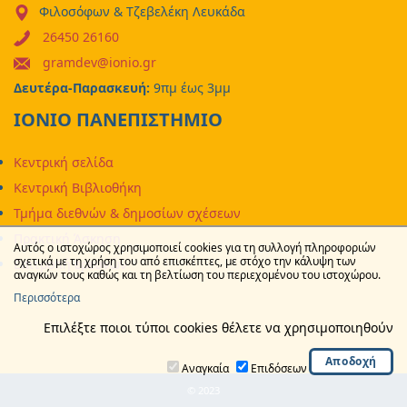
Φιλοσόφων & Τζεβελέκη Λευκάδα
26450 26160
gramdev@ionio.gr
Δευτέρα-Παρασκευή:
9πμ έως 3μμ
ΙΟΝΙΟ ΠΑΝΕΠΙΣΤΗΜΙΟ
Κεντρική σελίδα
Κεντρική Βιβλιοθήκη
Τμήμα διεθνών & δημοσίων σχέσεων
Πρακτική Άσκηση
Αυτός ο ιστοχώρος χρησιμοποιεί cookies για τη συλλογή πληροφοριών
σχετικά με τη χρήση του από επισκέπτες, με στόχο την κάλυψη των
Επιτροπή ερευνών
αναγκών τους καθώς και τη βελτίωση του περιεχομένου του ιστοχώρου.
Περισσότερα
Επιλέξτε ποιοι τύποι cookies θέλετε να χρησιμοποιηθούν
Αναγκαία
Επιδόσεων
© 2023