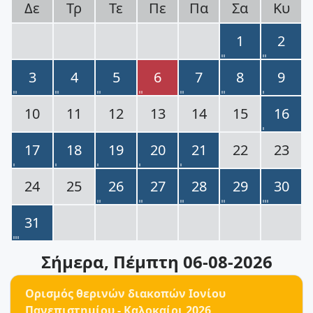
Δε
Τρ
Τε
Πε
Πα
Σα
Κυ
1
2
3
4
5
6
7
8
9
10
11
12
13
14
15
16
17
18
19
20
21
22
23
24
25
26
27
28
29
30
31
Σήμερα
, Πέμπτη 06-08-2026
Ορισμός θερινών διακοπών Ιονίου
Πανεπιστημίου - Καλοκαίρι 2026