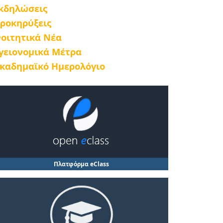
κδηλώσεις
ροκηρύξεις
οιτητικά Νέα
γειονομικά Μέτρα
καδημαϊκό Ημερολόγιο
Πλατφόρμα eClass