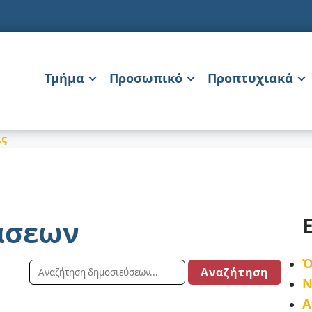
Τμήμα
Προσωπικό
Προπτυχιακά
ις
άσεων
Ό
Ν
Α