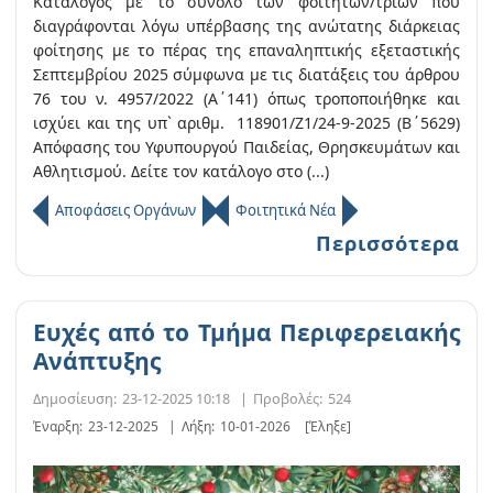
Κατάλογος με το σύνολο των φοιτητών/τριών που
διαγράφονται λόγω υπέρβασης της ανώτατης διάρκειας
φοίτησης με το πέρας της επαναληπτικής εξεταστικής
Σεπτεμβρίου 2025 σύμφωνα με τις διατάξεις του άρθρου
76 του ν. 4957/2022 (Α΄141) όπως τροποποιήθηκε και
ισχύει και της υπ` αριθμ. 118901/Ζ1/24-9-2025 (Β΄5629)
Απόφασης του Υφυπουργού Παιδείας, Θρησκευμάτων και
Αθλητισμού. Δείτε τον κατάλογο στο (...)
Αποφάσεις Οργάνων
Φοιτητικά Νέα
Περισσότερα
Ευχές από το Τμήμα Περιφερειακής
Ανάπτυξης
Δημοσίευση:
23-12-2025 10:18
|
Προβολές:
524
Έναρξη:
23-12-2025
|
Λήξη:
10-01-2026
[Έληξε]