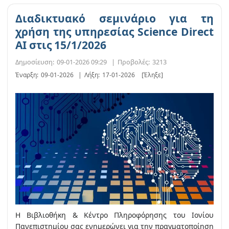
Διαδικτυακό σεμινάριο για τη
χρήση της υπηρεσίας Science Direct
AI στις 15/1/2026
Δημοσίευση:
09-01-2026 09:29
|
Προβολές:
3213
Έναρξη:
09-01-2026
|
Λήξη:
17-01-2026
[Έληξε]
Η Βιβλιοθήκη & Κέντρο Πληροφόρησης του Ιονίου
Πανεπιστημίου σας ενημερώνει για την πραγματοποίηση