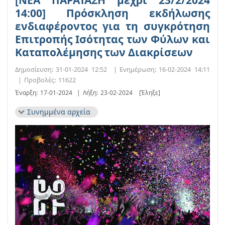
[ΝΕΑ ΠΑΡΑΤΑΣΗ μέχρι 23/2/2024
14:00] Πρόσκληση εκδήλωσης
ενδιαφέροντος για τη συγκρότηση
Επιτροπής Ισότητας των Φύλων και
Καταπολέμησης των Διακρίσεων
Δημοσίευση:
31-01-2024 12:52
|
Ενημέρωση:
16-02-2024 14:11
|
Προβολές:
11622
Έναρξη:
17-01-2024
|
Λήξη:
23-02-2024
[Έληξε]
Συνημμένα αρχεία