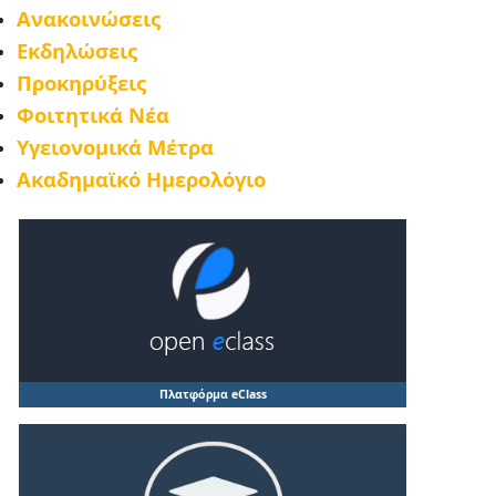
Ανακοινώσεις
Εκδηλώσεις
Προκηρύξεις
Φοιτητικά Νέα
Υγειονομικά Μέτρα
Ακαδημαϊκό Ημερολόγιο
Πλατφόρμα eClass