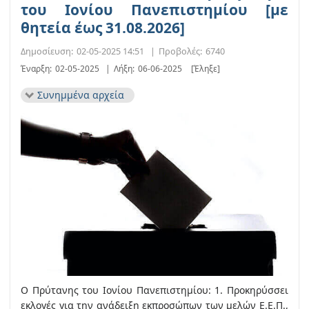
του Ιονίου Πανεπιστημίου [με
θητεία έως 31.08.2026]
Δημοσίευση:
02-05-2025 14:51
|
Προβολές:
6740
Έναρξη:
02-05-2025
|
Λήξη:
06-06-2025
[Έληξε]
Συνημμένα αρχεία
Ο Πρύτανης του Ιονίου Πανεπιστημίου: 1. Προκηρύσσει
εκλογές για την ανάδειξη εκπροσώπων των μελών Ε.Ε.Π.,