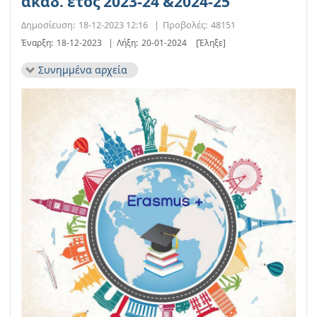
ακαδ. έτος 2023-24 &2024-25
Δημοσίευση:
18-12-2023 12:16
|
Προβολές:
48151
Έναρξη:
18-12-2023
|
Λήξη:
20-01-2024
[Έληξε]
Συνημμένα αρχεία