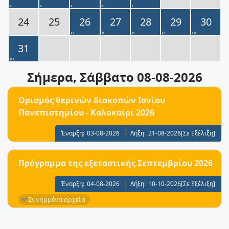
24
25
26
27
28
29
30
31
Σήμερα
, Σάββατο 08-08-2026
Ορισμός θερινών διακοπών Ιονίου
Πανεπιστημίου - Καλοκαίρι 2026
Έναρξη:
03-08-2026
|
Λήξη:
21-08-2026
[Σε Εξέλιξη]
Πρόγραμμα της εξεταστικής Σεπτεμβρίου 2026
Έναρξη:
04-08-2026
|
Λήξη:
10-10-2026
[Σε Εξέλιξη]
Συνημμένα αρχεία