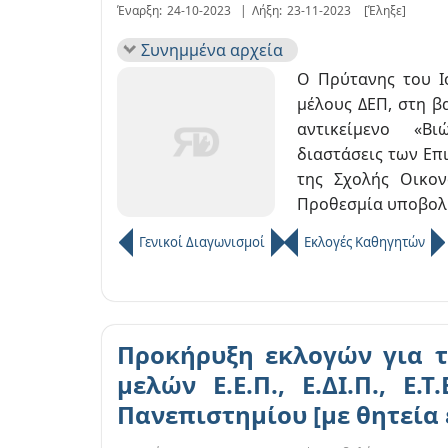
Έναρξη:
24-10-2023
|
Λήξη:
23-11-2023
[Έληξε]
Συνημμένα αρχεία
Ο Πρύτανης του Ι
μέλους ΔΕΠ, στη β
αντικείμενο «Βι
διαστάσεις των Επ
της Σχολής Οικον
Προθεσμία υποβολής
Γενικοί Διαγωνισμοί
Εκλογές Καθηγητών
Προκήρυξη εκλογών για 
μελών Ε.Ε.Π., Ε.ΔΙ.Π., Ε.
Πανεπιστημίου [με θητεία 