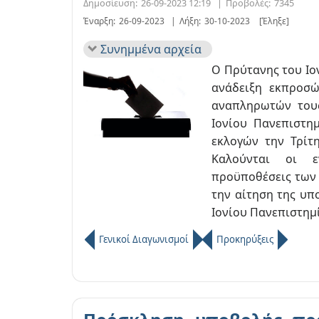
Δημοσίευση:
26-09-2023 12:19
|
Προβολές:
7345
Έναρξη:
26-09-2023
|
Λήξη:
30-10-2023
[Έληξε]
Συνημμένα αρχεία
Ο Πρύτανης του Ιο
ανάδειξη εκπροσώπ
αναπληρωτών τους
Ιονίου Πανεπιστημ
εκλογών την Τρίτ
Καλούνται οι ε
προϋποθέσεις των 
την αίτηση της υπ
Ιονίου Πανεπιστημί
Γενικοί Διαγωνισμοί
Προκηρύξεις