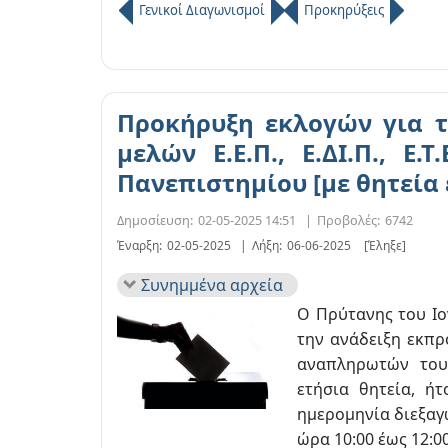
Γενικοί Διαγωνισμοί
Προκηρύξεις
Προκήρυξη εκλογών για 
μελών Ε.Ε.Π., Ε.ΔΙ.Π., Ε.
Πανεπιστημίου [με θητεία 
Δημοσίευση:
02-05-2025 14:51
|
Προβολές:
6742
Έναρξη:
02-05-2025
|
Λήξη:
06-06-2025
[Έληξε]
Συνημμένα αρχεία
Ο Πρύτανης του Ιο
την ανάδειξη εκπρο
αναπληρωτών του
ετήσια θητεία, ήτ
ημερομηνία διεξαγ
ώρα 10:00 έως 12:00