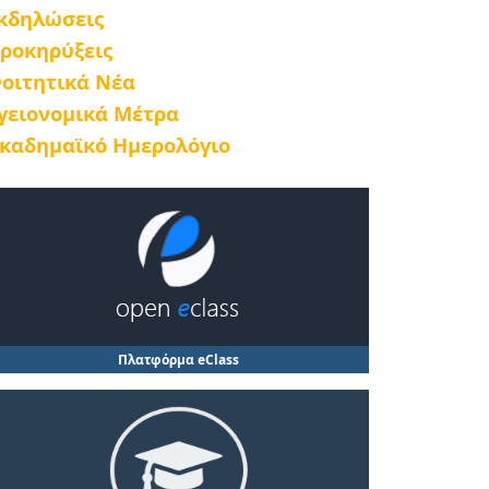
κδηλώσεις
ροκηρύξεις
οιτητικά Νέα
γειονομικά Μέτρα
καδημαϊκό Ημερολόγιο
Πλατφόρμα eClass