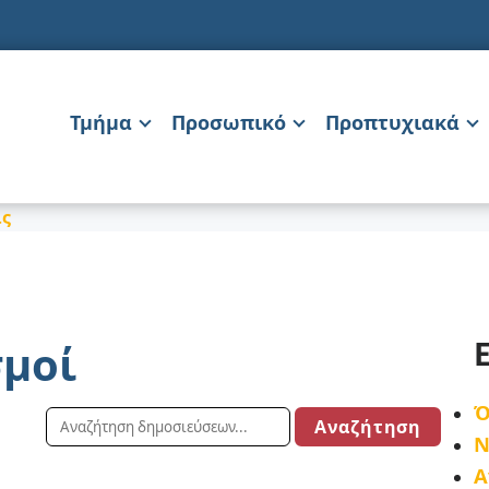
Τμήμα
Προσωπικό
Προπτυχιακά
ις
σμοί
Ό
Ν
Α