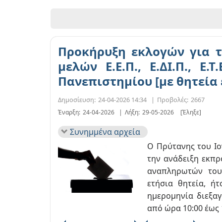
Προκήρυξη εκλογών για 
μελών Ε.Ε.Π., Ε.ΔΙ.Π., Ε.
Πανεπιστημίου [με θητεία 
Δημοσίευση:
24-04-2026 14:34
|
Προβολές:
2667
Έναρξη:
24-04-2026
|
Λήξη:
29-05-2026
[Έληξε]
Συνημμένα αρχεία
Ο Πρύτανης του Ιο
την ανάδειξη εκπρο
αναπληρωτών του
ετήσια θητεία, ήτ
ημερομηνία διεξαγ
από ώρα 10:00 έως 