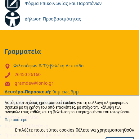
Φόρμα Επικοινωνίας και Παραπόνων
Δήλωση Προσβασιμότητας
Γραμματεία
Φιλοσόφων & Τζεβελέκη Λευκάδα
26450 26160
gramdev@ionio.gr
Δευτέρα-Παρασκευή:
9πμ έως 3μμ
ΙΟΝΙΟ ΠΑΝΕΠΙΣΤΗΜΙΟ
Αυτός ο ιστοχώρος χρησιμοποιεί cookies για τη συλλογή πληροφοριών
σχετικά με τη χρήση του από επισκέπτες, με στόχο την κάλυψη των
αναγκών τους καθώς και τη βελτίωση του περιεχομένου του ιστοχώρου.
Κεντρική σελίδα
Περισσότερα
Κεντρική Βιβλιοθήκη
Επιλέξτε ποιοι τύποι cookies θέλετε να χρησιμοποιηθούν
Τμήμα διεθνών & δημοσίων σχέσεων