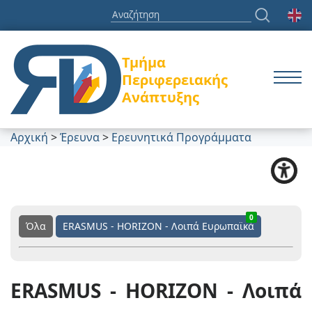
Τμήμα
Περιφερειακής
Ανάπτυξης
Αρχική
>
Έρευνα
>
Ερευνητικά Προγράμματα
0
1
1
Όλα
ERASMUS - HORIZON - Λοιπά Ευρωπαϊκά
ERASMUS - HORIZON - Λοιπά