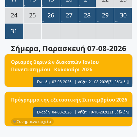
24
25
26
27
28
29
30
31
Σήμερα
, Παρασκευή 07-08-2026
Ορισμός θερινών διακοπών Ιονίου
Πανεπιστημίου - Καλοκαίρι 2026
Έναρξη:
03-08-2026
|
Λήξη:
21-08-2026
[Σε Εξέλιξη]
Πρόγραμμα της εξεταστικής Σεπτεμβρίου 2026
Έναρξη:
04-08-2026
|
Λήξη:
10-10-2026
[Σε Εξέλιξη]
Συνημμένα αρχεία