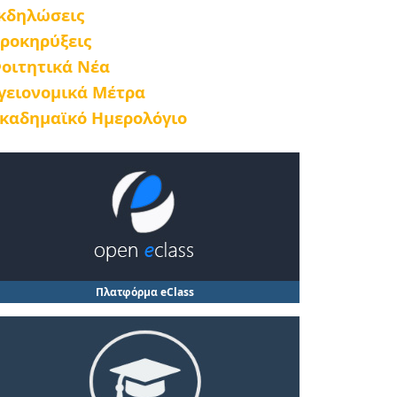
κδηλώσεις
ροκηρύξεις
οιτητικά Νέα
γειονομικά Μέτρα
καδημαϊκό Ημερολόγιο
Πλατφόρμα eClass