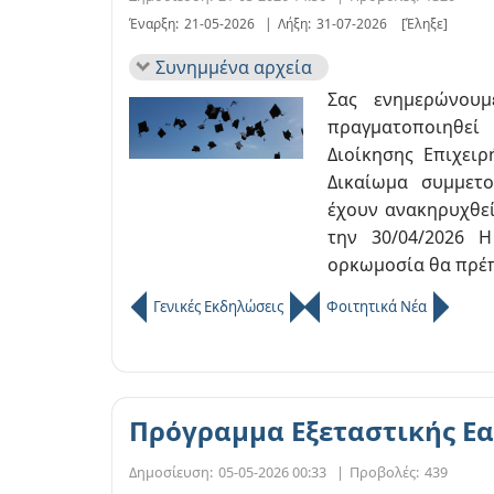
Έναρξη:
21-05-2026
|
Λήξη:
31-07-2026
[Έληξε]
Συνημμένα αρχεία
Σας ενημερώνου
πραγματοποιηθεί
Διοίκησης Επιχειρ
Δικαίωμα συμμετ
έχουν ανακηρυχθε
την 30/04/2026 Η
ορκωμοσία θα πρέπει
Γενικές Εκδηλώσεις
Φοιτητικά Νέα
Πρόγραμμα Εξεταστικής Εα
Δημοσίευση:
05-05-2026 00:33
|
Προβολές:
439