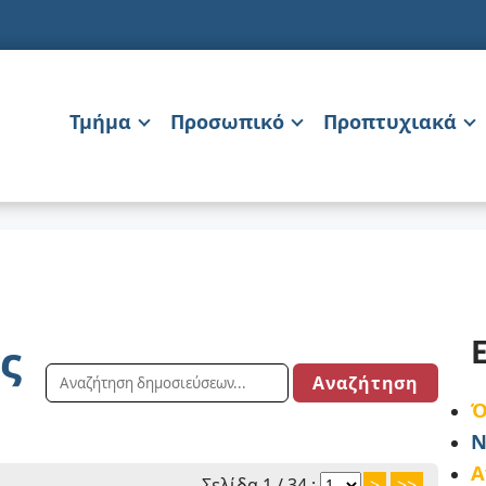
Τμήμα
Προσωπικό
Προπτυχιακά
ς
Ό
Ν
Α
Σελίδα 1 / 34 :
>
>>