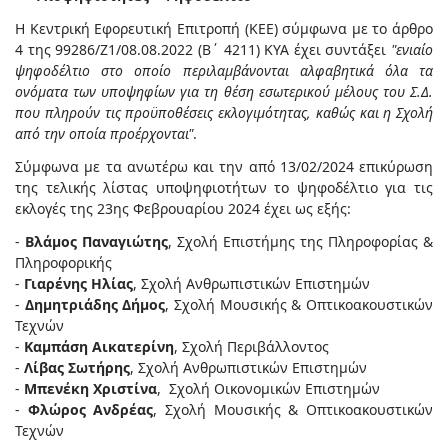
Η Κεντρική Εφορευτική Επιτροπή (ΚΕΕ) σύμφωνα με το άρθρο
4 της 99286/Ζ1/08.08.2022 (Β΄ 4211) ΚΥΑ έχει συντάξει
"ενιαίο
ψηφοδέλτιο στο οποίο περιλαμβάνονται αλφαβητικά όλα τα
ονόματα των υποψηφίων για τη θέση εσωτερικού μέλους του Σ.Δ.
που πληρούν τις προϋποθέσεις εκλογιμότητας, καθώς και η Σχολή
από την οποία προέρχονται"
.
Σύμφωνα με τα ανωτέρω και την από 13/02/2024 επικύρωση
της τελικής λίστας υποψηφιοτήτων το ψηφοδέλτιο για τις
εκλογές της 23ης Φεβρουαρίου 2024 έχει ως εξής:
-
Βλάμος Παναγιώτης
, Σχολή Επιστήμης της Πληροφορίας &
Πληροφορικής
-
Γιαρένης Ηλίας
, Σχολή Ανθρωπιστικών Επιστημών
-
Δημητριάδης Δήμος
, Σχολή Μουσικής & Οπτικοακουστικών
Τεχνών
-
Καμπάση Αικατερίνη
, Σχολή Περιβάλλοντος
-
Λίβας Σωτήρης
, Σχολή Ανθρωπιστικών Επιστημών
-
Μπενέκη Χριστίνα
, Σχολή Οικονομικών Επιστημών
-
Φλώρος Ανδρέας
, Σχολή Μουσικής & Οπτικοακουστικών
Τεχνών