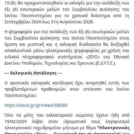
15:00, θα πραγματοποιηθούν οι εκλογές για την ανάδειξη των
έξι (6) εσωτερικών μελών του Συμβουλίου Διοίκησης του
Ιονίου Πανεπιστημίου για το χρονικό διάστημα από 1η
Σεπτεμβρίου 2024 έως 31η Αυγούστου 2028.
Η ψηφοφορία για την ανάδειξη των έξι (6) εσωτερικών μελών
του Συμβουλίου Διοίκησης του Ιονίου Πανεπιστημίου είναι
άμεση και μυστική και η εκλογική διαδικασία θα διεξαχθεί
αποκλειστικά μέσω ηλεκτρονικής ψηφοφορίας με χρήση του
ειδικού πληροφοριακού συστήματος «ΖΕΥΣ» του Εθνικού
Δικτύου Υποδομών, Τεχνολογίας και Έρευνας (Ε.Δ.Υ.Τ.Ε.).
--- Εκλογικός Κατάλογος ---
Ο οριστικός εκλογικός κατάλογος έχει αναρτηθεί εντός των
προβλεπόμενων προθεσμιών στον ιστότοπο του Ιονίου
Πανεπιστημίου:
https://ionio.gr/gr/news/30030/
Όλα τα μέλη του εκλεκτορικού σώματος έχουν ήδη από
19/02/2024 λάβει στον ιδρυματικό τους λογαριασμό
ηλεκτρονικού ταχυδρομείου μήνυμα με θέμα
"Ηλεκτρονικές
Ψηφοφορίες «Ζευς» -- Συμμετοχή σας σε ψηφοφορία"
στο