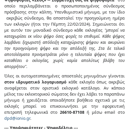
οποίο περιλαμβάνεται ο προσωποποιημένος σύνδεσμος
πρόσβασης στην κάλπη. Υπενθυμιστικό μήνυμα, με τον ίδιο
ακριβώς σύνδεσμο, θα αποσταλεί την προηγούμενη ημέρα
των εκλογών (ήτοι την Πέμπτη 22/02/2024). Σημειώνεται ότι
με αυτόν τον μοναδικό σύνδεσμο κάθε εκλογέας
"μπορεί να
καταχωρίσει εκ νέου ψήφο όσες φορές το επιθυμεί. Κάθε ψήφος
λαμβάνει ξεχωριστή απόδειξη καταχώρισης ψήφου και ακυρώνει
την προηγούμενη ψήφο και την απόδειξή της. Στα δε τελικά
αποτελέσματα προσμετράται μόνο η τελευταία ψήφος που έχει
καταθέσει ο εκλογέας, χωρίς καμία απολύτως βλάβη του
απορρήτου"
.
Όλες οι αυτοματοποιημένες αποστολές μηνυμάτων γίνονται
στον ιδρυματικό λογαριασμό
κάθε εκλογέα όπως ακριβώς
αναφέρεται στον οριστικό εκλογικό κατάλογο. Αν κάποιο
μέλος του εκλεκτορικού σώματος δεν έχει λάβει το παραπάνω
μήνυμα ή χρειάζεται οποιαδήποτε βοήθεια σχετικά με τις
εκλογές μπορεί να επικοινωνήσει με την εφορευτική
επιτροπή τηλεφωνικά στο
26610-87108
ή μέσω email στο
dpd@ionio.gr
.
--- Υποψηφιότητες - Ψηφοδέλτιο ---