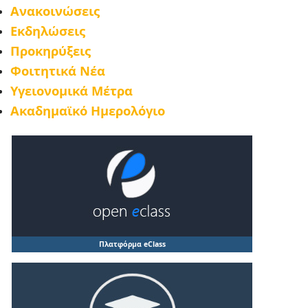
Ανακοινώσεις
Εκδηλώσεις
Προκηρύξεις
Φοιτητικά Νέα
Υγειονομικά Μέτρα
Ακαδημαϊκό Ημερολόγιο
Πλατφόρμα eClass