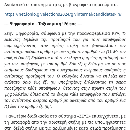
Αναλυτικά οι υποψηφιότητες με βιογραφικά σημειώματα:
https://net.ionio.gr/elections2024/gr/internal/candidates-in/
--- Ψηφοφορία - Ταξινομική Ψήφος ---
Στην ψηφοφορία, σύμφωνα με την προαναφερθείσα ΚΥΑ,
"ο
εκλογέας δηλώνει την προτίμησή του για τους υποψηφίους
συμπληρώνοντας στην πρώτη στήλη του ψηφοδελτίου τον
αντίστοιχο ακέραιο αριθμό με αφετηρία τον αριθμό ένα (1). Με τον
αριθμό ένα (1) δηλώνεται από τον εκλογέα η πρώτη προτίμησή του
για τον υποψήφιο, με τον αριθμό δύο (2) η δεύτερη και με τους
επόμενους διαδοχικούς και συνεχόμενους ακέραιους αριθμούς η
αντίστοιχη προτίμησή του. Ο εκλογέας δύναται να επιλέξει κατ’
ανώτατο όριο έως έξι (6) υποψηφίους δηλώνοντας τη σειρά
προτίμησης κάθε υποψηφίου, θέτοντας στην πρώτη στήλη του
ψηφοδελτίου δίπλα από το όνομα κάθε υποψηφίου που επιλέγει
τον αντίστοιχο ακέραιο αριθμό με αφετηρία από τον αριθμό ένα
(1) έως τον αριθμό έξι (6)"
.
Η ανωτέρω διαδικασία στο σύστημα «ΖΕΥΣ» επιτυγχάνεται με
τη μεταφορά από την αριστερή στήλη με τις υποψηφιότητες
στη δεξιά στήλη με τις αριθμημένες κατά σειρά προτίμησης