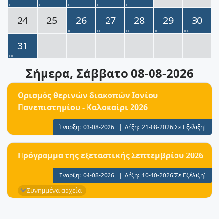
24
25
26
27
28
29
30
31
Σήμερα
, Σάββατο 08-08-2026
Ορισμός θερινών διακοπών Ιονίου
Πανεπιστημίου - Καλοκαίρι 2026
Έναρξη:
03-08-2026
|
Λήξη:
21-08-2026
[Σε Εξέλιξη]
Πρόγραμμα της εξεταστικής Σεπτεμβρίου 2026
Έναρξη:
04-08-2026
|
Λήξη:
10-10-2026
[Σε Εξέλιξη]
Συνημμένα αρχεία