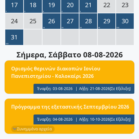
17
18
19
20
21
22
23
24
25
26
27
28
29
30
31
Σήμερα
, Σάββατο 08-08-2026
Ορισμός θερινών διακοπών Ιονίου
Πανεπιστημίου - Καλοκαίρι 2026
Έναρξη:
03-08-2026
|
Λήξη:
21-08-2026
[Σε Εξέλιξη]
Πρόγραμμα της εξεταστικής Σεπτεμβρίου 2026
Έναρξη:
04-08-2026
|
Λήξη:
10-10-2026
[Σε Εξέλιξη]
Συνημμένα αρχεία