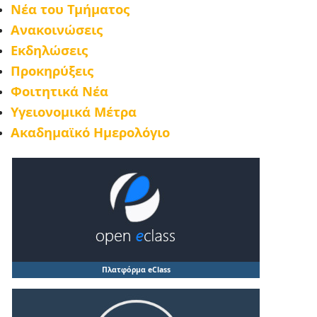
Νέα του Τμήματος
Ανακοινώσεις
Εκδηλώσεις
Προκηρύξεις
Φοιτητικά Νέα
Υγειονομικά Μέτρα
Ακαδημαϊκό Ημερολόγιο
Πλατφόρμα eClass