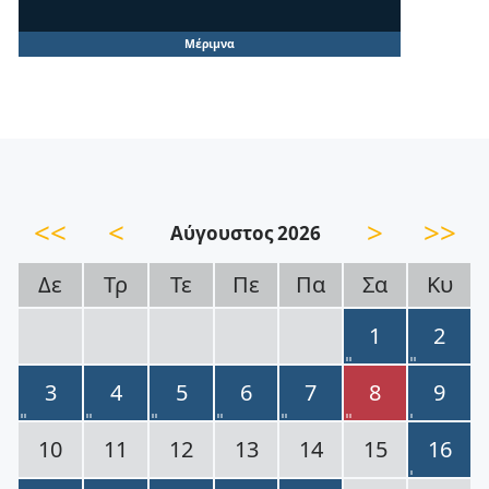
Μέριμνα
<<
<
>
>>
Αύγουστος 2026
Δε
Τρ
Τε
Πε
Πα
Σα
Κυ
1
2
3
4
5
6
7
8
9
10
11
12
13
14
15
16