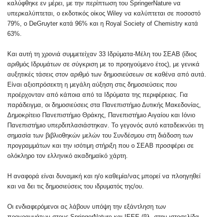
καλύφθηκε εν μέρει, με την περίπτωση του SpringerNature να
υπερκαλύπτεται, ο εκδοτικός οίκος Wiley να καλύπτεται σε ποσοστό
79%, ο DeGruyter κατά 96% και η Royal Society of Chemistry κατά
63%.
Και αυτή τη χρονιά συμμετείχαν 33 Ιδρύματα-Μέλη του ΣΕΑΒ (ίδιος
αριθμός Ιδρυμάτων σε σύγκριση με το προηγούμενο έτος), με γενικά
αυξητικές τάσεις στον αριθμό των δημοσιεύσεων σε καθένα από αυτά.
Είναι αξιοπρόσεκτη η μεγάλη αύξηση στις δημοσιεύσεις που
προέρχονταν από κάποια από τα Ιδρύματα της περιφέρειας. Για
παράδειγμα, οι δημοσιεύσεις στα Πανεπιστήμιο Δυτικής Μακεδονίας,
Δημοκρίτειο Πανεπιστήμιο Θράκης, Πανεπιστήμιο Αιγαίου και Ιόνιο
Πανεπιστήμιο υπερδιπλασιάστηκαν. Το γεγονός αυτό καταδεικνύει τη
σημασία των βιβλιοθηκών μελών του Συνδέσμου στη διάδοση των
προγραμμάτων και την ισότιμη στήριξη που ο ΣΕΑΒ προσφέρει σε
ολόκληρο τον ελληνικό ακαδημαϊκό χάρτη.
Η αναφορά είναι δυναμική και η/ο καθεμία/νας μπορεί να πλοηγηθεί
και να δει τις δημοσιεύσεις του ιδρυματός της/ου.
Οι ενδιαφερόμενοι ας λάβουν υπόψη την εξάντληση των
προγραμμάτων στους SpringerNature και ΙΕΕΕ (βλ. στην ιστοσελίδα