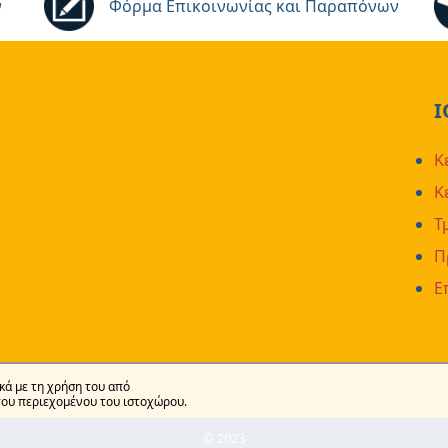
ν
Φόρμα Επικοινωνίας και Παραπόνων
Ι
Κ
Κ
Τ
Π
Ε
κά με τη χρήση του από
του περιεχομένου του ιστοχώρου.
© 2023