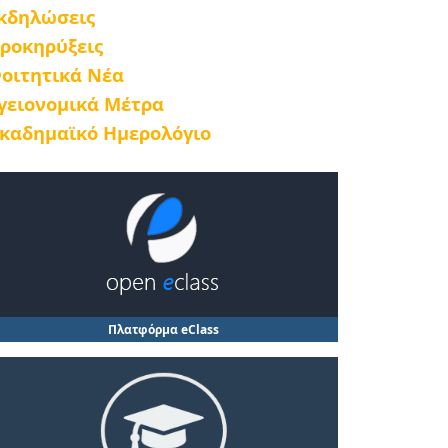
κδηλώσεις
ροκηρύξεις
οιτητικά Νέα
γειονομικά Μέτρα
καδημαϊκό Ημερολόγιο
Πλατφόρμα eClass