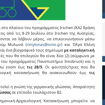
στο πλαίσιο του προγράμματος Irschen (KA2 δράση
ς από τις 8-29 Ιουλίου στο Irschen της Αυστρίας.
ρονται να λάβουν μέρος, να επικοινωνήσουν μέσω
αούμ Μυλωνά (
nmylonas@ionio.gr
) και Όλγα Ελένη
και ένα βιογραφικό τους σημείωμα
με καταληκτική
τές που θα επιλεγούν θα είναι δύο (2) (σύμφωνα με
 του προγράμματος Πανεπιστήμιο Innsbruck) και η
μέσω zoom έως
τις 28/5
. Οι φοιτητές/τριες που θα
ιολογική κατασκήνωση θα ανακοινωθούν έως
τις
τελεί η γνώση της γερμανικής γλώσσας. Απαραίτητη
λώσσας
σε επίπεδο τουλάχιστον Β2.
τημονική-Αρχαιολογική Κατασκήνωση μπορείτε να