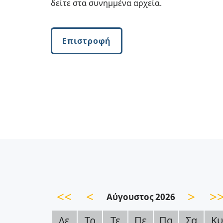
δείτε στα συνημμένα αρχεία.
Επιστροφή
<<
<
>
>
Αύγουστος 2026
Δε
Τρ
Τε
Πε
Πα
Σα
Κυ