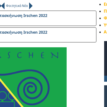
Ε
Φοιτητικά Νέα
Π
τασκήνωση Irschen 2022
Φ
Υ
Α
τασκήνωση Irschen 2022