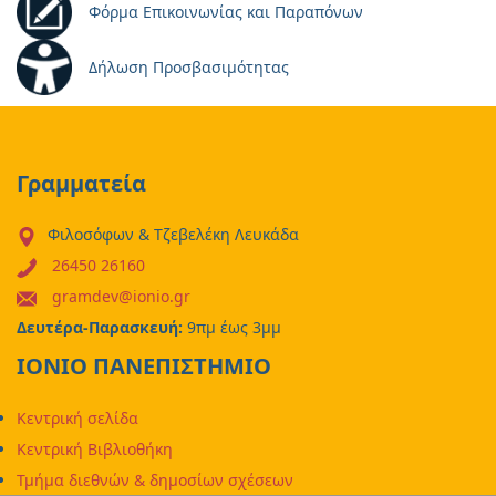
Φόρμα Επικοινωνίας και Παραπόνων
Δήλωση Προσβασιμότητας
Γραμματεία
Φιλοσόφων & Τζεβελέκη Λευκάδα
26450 26160
gramdev@ionio.gr
Δευτέρα-Παρασκευή:
9πμ έως 3μμ
ΙΟΝΙΟ ΠΑΝΕΠΙΣΤΗΜΙΟ
Κεντρική σελίδα
Κεντρική Βιβλιοθήκη
Τμήμα διεθνών & δημοσίων σχέσεων