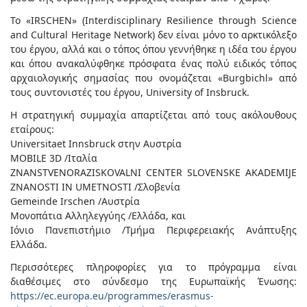
Το «IRSCHEN» (Interdisciplinary Resilience through Science
and Cultural Heritage Network) δεν είναι μόνο το αρκτικόλεξο
του έργου, αλλά και ο τόπος όπου γεννήθηκε η ιδέα του έργου
και όπου ανακαλύφθηκε πρόσφατα ένας πολύ ειδικός τόπος
αρχαιολογικής σημασίας που ονομάζεται «Burgbichl» από
τους συντονιστές του έργου, University of Insbruck.
Η στρατηγική συμμαχία απαρτίζεται από τους ακόλουθους
εταίρους:
Universitaet Innsbruck στην Αυστρία
MOBILE 3D /Ιταλία
ZNANSTVENORAZISKOVALNI CENTER SLOVENSKE AKADEMIJE
ZNANOSTI IN UMETNOSTI /Σλοβενία
Gemeinde Irschen /Αυστρία
Μονοπάτια Αλληλεγγύης /Ελλάδα, και
Ιόνιο Πανεπιστήμιο /Τμήμα Περιφερειακής Ανάπτυξης
Ελλάδα.
Περισσότερες πληροφορίες για το πρόγραμμα είναι
διαθέσιμες στο σύνδεσμο της Ευρωπαϊκής Ένωσης:
https://ec.europa.eu/programmes/erasmus-