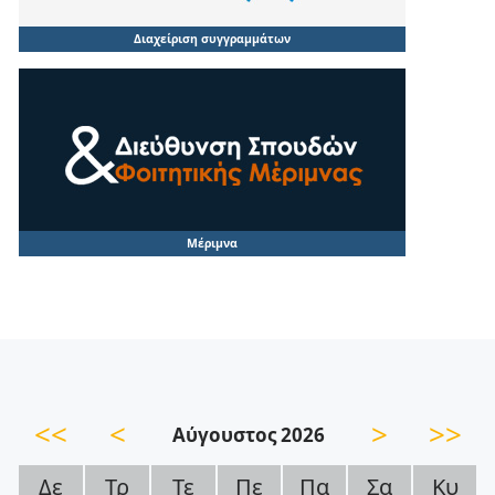
Διαχείριση συγγραμμάτων
Μέριμνα
<<
<
>
>>
Αύγουστος 2026
Δε
Τρ
Τε
Πε
Πα
Σα
Κυ