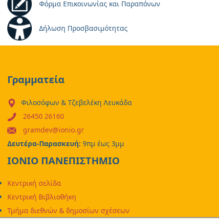
Φόρμα Επικοινωνίας και Παραπόνων
Δήλωση Προσβασιμότητας
Γραμματεία
Φιλοσόφων & Τζεβελέκη Λευκάδα
26450 26160
gramdev@ionio.gr
Δευτέρα-Παρασκευή:
9πμ έως 3μμ
ΙΟΝΙΟ ΠΑΝΕΠΙΣΤΗΜΙΟ
Κεντρική σελίδα
Κεντρική Βιβλιοθήκη
Τμήμα διεθνών & δημοσίων σχέσεων