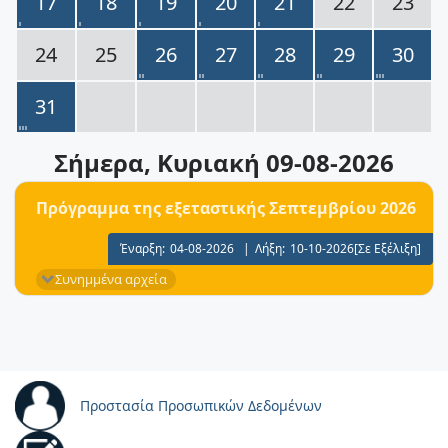
17
18
19
20
21
22
23
24
25
26
27
28
29
30
31
Σήμερα
, Κυριακή 09-08-2026
Πρόγραμμα της εξεταστικής Σεπτεμβρίου 2026
Έναρξη:
04-08-2026
|
Λήξη:
10-10-2026
[Σε Εξέλιξη]
Συνημμένα αρχεία
Προστασία Προσωπικών Δεδομένων