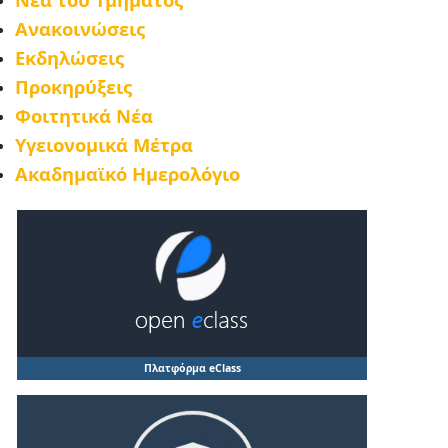
Ανακοινώσεις
Εκδηλώσεις
Προκηρύξεις
Φοιτητικά Νέα
Υγειονομικά Μέτρα
Ακαδημαϊκό Ημερολόγιο
Πλατφόρμα eClass