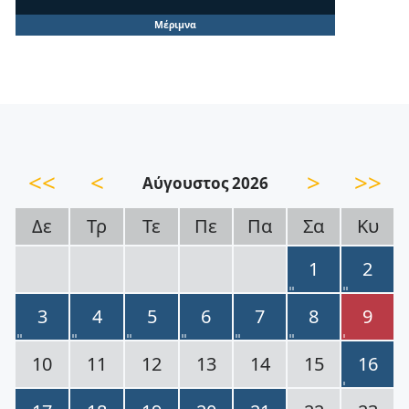
Μέριμνα
<<
<
>
>>
Αύγουστος 2026
Δε
Τρ
Τε
Πε
Πα
Σα
Κυ
1
2
3
4
5
6
7
8
9
10
11
12
13
14
15
16