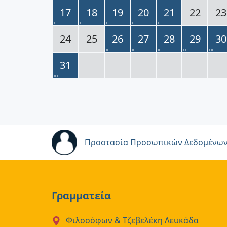
17
18
19
20
21
22
23
24
25
26
27
28
29
30
31
Προστασία Προσωπικών Δεδομένω
Γραμματεία
Φιλοσόφων & Τζεβελέκη Λευκάδα