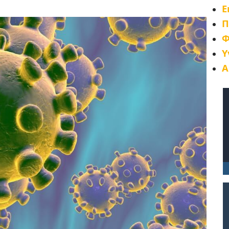
Ε
Π
Φ
Υ
Α