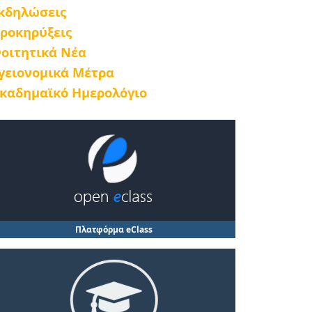
κδηλώσεις
ροκηρύξεις
οιτητικά Νέα
γειονομικά Μέτρα
καδημαϊκό Ημερολόγιο
Πλατφόρμα eClass