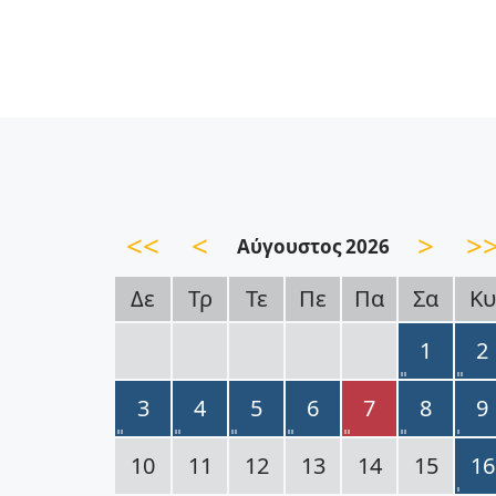
<<
<
>
>
Αύγουστος 2026
Δε
Τρ
Τε
Πε
Πα
Σα
Κυ
1
2
3
4
5
6
7
8
9
10
11
12
13
14
15
16