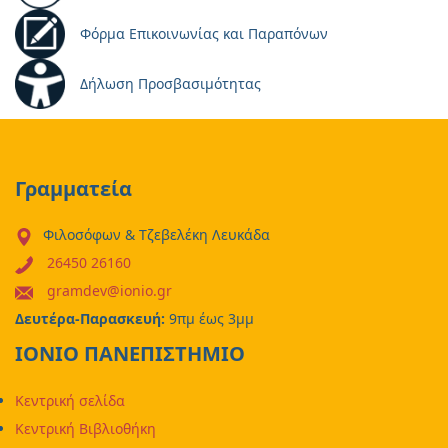
Φόρμα Επικοινωνίας και Παραπόνων
Δήλωση Προσβασιμότητας
Γραμματεία
Φιλοσόφων & Τζεβελέκη Λευκάδα
26450 26160
gramdev@ionio.gr
Δευτέρα-Παρασκευή:
9πμ έως 3μμ
ΙΟΝΙΟ ΠΑΝΕΠΙΣΤΗΜΙΟ
Κεντρική σελίδα
Κεντρική Βιβλιοθήκη