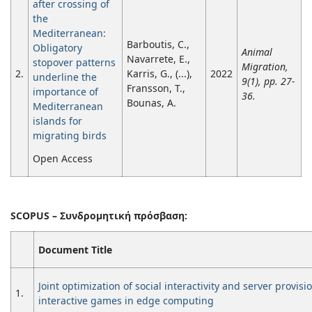
after crossing of
the
Mediterranean:
Barboutis, C.,
Obligatory
Animal
Navarrete, E.,
stopover patterns
Migration,
2.
Karris, G., (...),
2022
underline the
9(1), pp. 27-
Fransson, T.,
importance of
36.
Bounas, A.
Mediterranean
islands for
migrating birds
Open Access
SCOPUS – Συνδρομητική
πρόσβαση
:
Document Title
Joint optimization of social interactivity and server provisi
1.
interactive games in edge computing