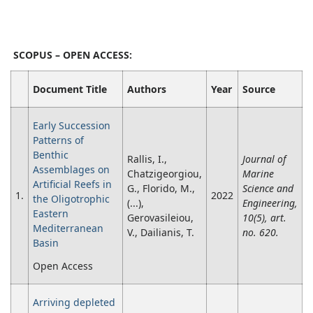
SCOPUS – OPEN ACCESS:
Document Title
Authors
Year
Source
Early Succession
Patterns of
Benthic
Rallis, I.,
Journal of
Assemblages on
Chatzigeorgiou,
Marine
Artificial Reefs in
G., Florido, M.,
Science and
1.
2022
the Oligotrophic
(...),
Engineering,
Eastern
Gerovasileiou,
10(5), art.
Mediterranean
V., Dailianis, T.
no. 620.
Basin
Open Access
Arriving depleted