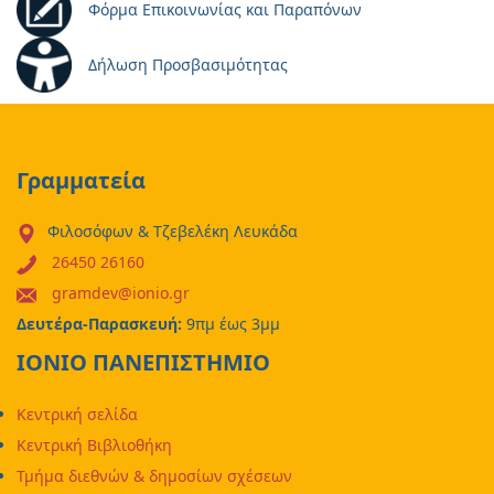
Φόρμα Επικοινωνίας και Παραπόνων
Δήλωση Προσβασιμότητας
Γραμματεία
Φιλοσόφων & Τζεβελέκη Λευκάδα
26450 26160
gramdev@ionio.gr
Δευτέρα-Παρασκευή:
9πμ έως 3μμ
ΙΟΝΙΟ ΠΑΝΕΠΙΣΤΗΜΙΟ
Κεντρική σελίδα
Κεντρική Βιβλιοθήκη
Τμήμα διεθνών & δημοσίων σχέσεων